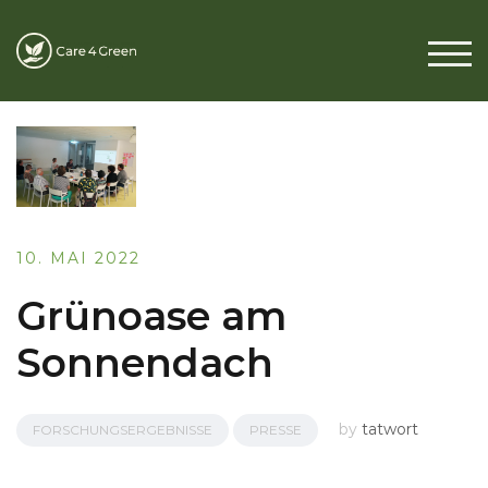
TOG
10. MAI 2022
Grünoase am
Sonnendach
by
tatwort
FORSCHUNGSERGEBNISSE
PRESSE